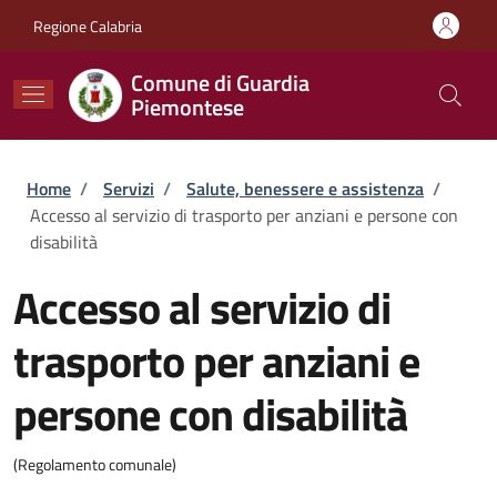
Salta al contenuto principale
Skip to footer content
Regione Calabria
Comune di Guardia
Piemontese
Briciole di pane
Home
/
Servizi
/
Salute, benessere e assistenza
/
Accesso al servizio di trasporto per anziani e persone con
disabilità
Accesso al servizio di
trasporto per anziani e
persone con disabilità
(Regolamento comunale)