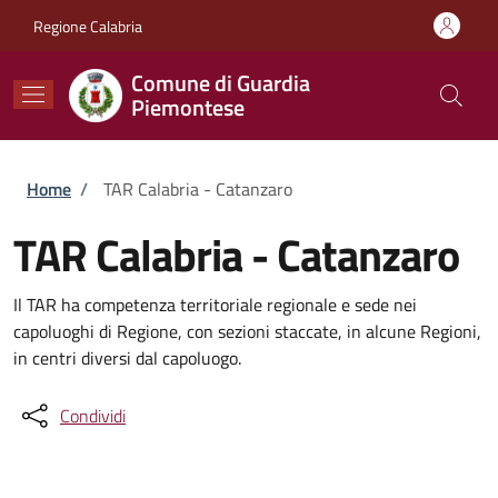
Salta al contenuto principale
Skip to footer content
Regione Calabria
Comune di Guardia
Piemontese
Briciole di pane
Home
/
TAR Calabria - Catanzaro
TAR Calabria - Catanzaro
Il TAR ha competenza territoriale regionale e sede nei
capoluoghi di Regione, con sezioni staccate, in alcune Regioni,
in centri diversi dal capoluogo.
Condividi