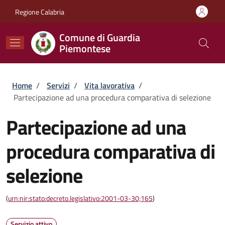
Salta al contenuto principale
Skip to footer content
Regione Calabria
Comune di Guardia
Piemontese
Briciole di pane
Home
/
Servizi
/
Vita lavorativa
/
Partecipazione ad una procedura comparativa di selezione
Partecipazione ad una
procedura comparativa di
selezione
(
urn:nir:stato:decreto.legislativo:2001-03-30;165
)
Servizio attivo