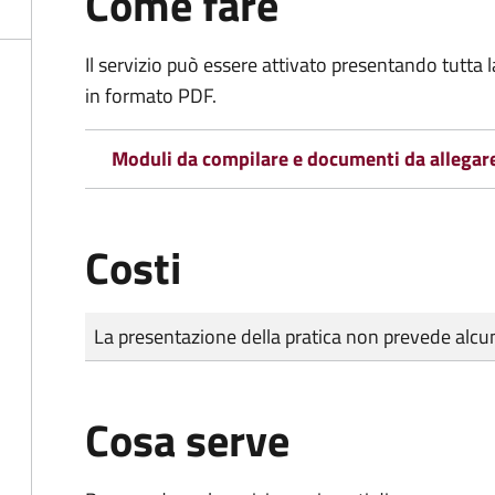
Come fare
Il servizio può essere attivato presentando tutta
in formato PDF.
Moduli da compilare e documenti da allegar
Costi
Tipo di pagamento
Importo
La presentazione della pratica non prevede al
Cosa serve