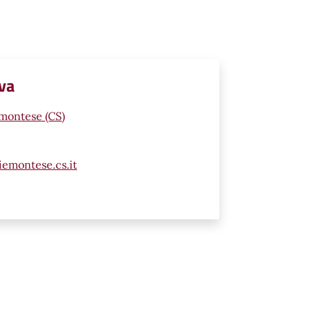
iva
emontese (CS)
emontese.cs.it