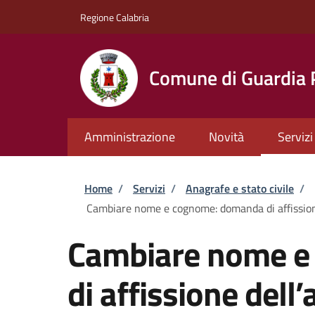
Salta al contenuto principale
Skip to footer content
Regione Calabria
Comune di Guardia
Amministrazione
Novità
Servizi
Briciole di pane
Home
/
Servizi
/
Anagrafe e stato civile
/
Cambiare nome e cognome: domanda di affission
Cambiare nome e
di affissione dell’