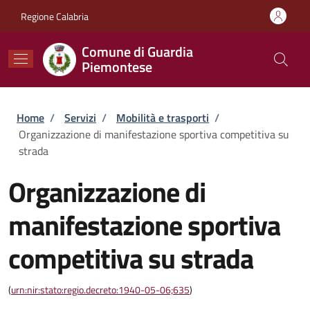
Salta al contenuto principale
Skip to footer content
Regione Calabria
Comune di Guardia
Piemontese
Briciole di pane
Home
/
Servizi
/
Mobilità e trasporti
/
Organizzazione di manifestazione sportiva competitiva su
strada
Organizzazione di
manifestazione sportiva
competitiva su strada
(
urn:nir:stato:regio.decreto:1940-05-06;635
)