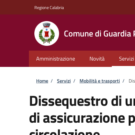
Salta al contenuto principale
Skip to footer content
Regione Calabria
Comune di Guardia
Amministrazione
Novità
Servizi
Briciole di pane
Home
/
Servizi
/
Mobilità e trasporti
/
Dis
Dissequestro di u
di assicurazione p
circolazione