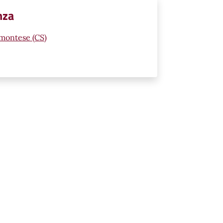
nza
emontese (CS)