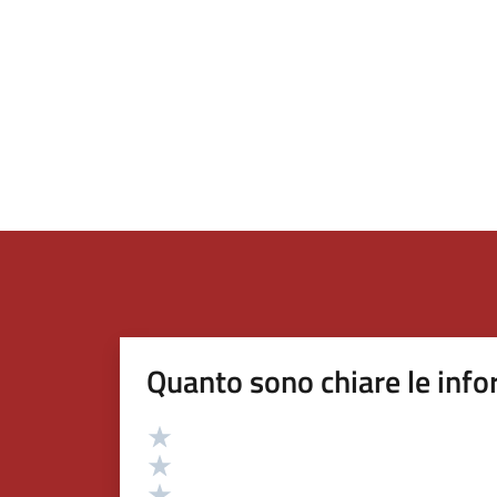
Quanto sono chiare le info
Valutazione
Valuta 5 stelle su 5
Valuta 4 stelle su 5
Valuta 3 stelle su 5