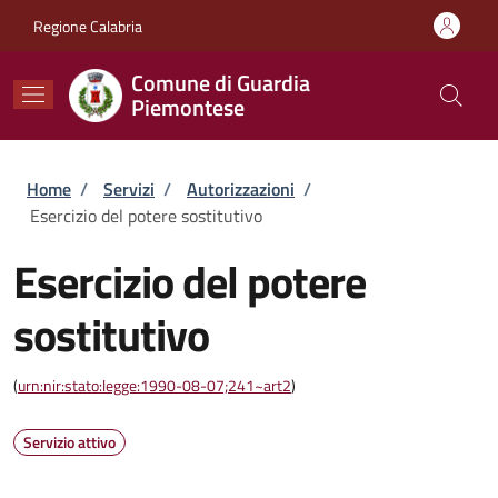
Salta al contenuto principale
Skip to footer content
Regione Calabria
Comune di Guardia
Piemontese
Briciole di pane
Home
/
Servizi
/
Autorizzazioni
/
Esercizio del potere sostitutivo
Esercizio del potere
sostitutivo
(
urn:nir:stato:legge:1990-08-07;241~art2
)
Servizio attivo