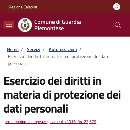
Salta al contenuto principale
Skip to footer content
Regione Calabria
Comune di Guardia
Piemontese
Briciole di pane
Home
/
Servizi
/
Autorizzazioni
/
Esercizio dei diritti in materia di protezione dei dati
personali
Esercizio dei diritti in
materia di protezione dei
dati personali
(
urn:nir:unione.europea.regolamento:2016-04-27;679
)