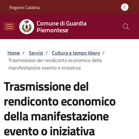
Salta al contenuto principale
Skip to footer content
Regione Calabria
Comune di Guardia
Piemontese
Briciole di pane
Home
/
Servizi
/
Cultura e tempo libero
/
Trasmissione del rendiconto economico della
manifestazione evento o iniziativa
Trasmissione del
rendiconto economico
della manifestazione
evento o iniziativa