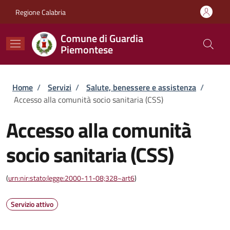
Salta al contenuto principale
Skip to footer content
Regione Calabria
Comune di Guardia
Piemontese
Briciole di pane
Home
/
Servizi
/
Salute, benessere e assistenza
/
Accesso alla comunità socio sanitaria (CSS)
Accesso alla comunità
socio sanitaria (CSS)
(
urn:nir:stato:legge:2000-11-08;328~art6
)
Servizio attivo