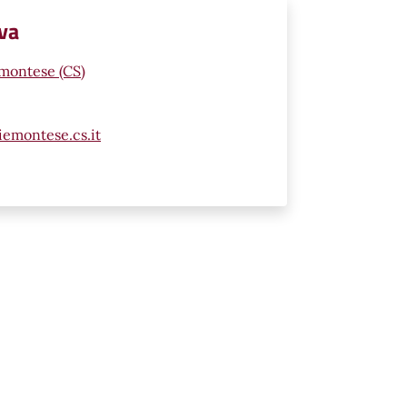
iva
emontese (CS)
emontese.cs.it