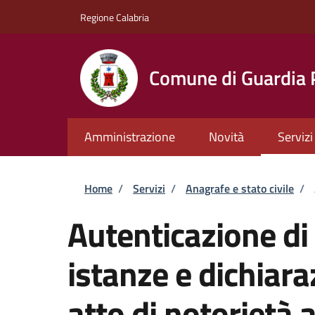
Salta al contenuto principale
Skip to footer content
Regione Calabria
Comune di Guardia
Amministrazione
Novità
Servizi
Briciole di pane
Home
/
Servizi
/
Anagrafe e stato civile
/
Autenticazione di 
istanze e dichiara
atto di notorietà 