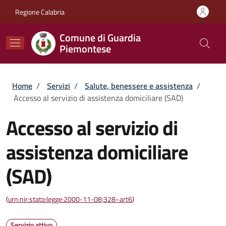
Salta al contenuto principale
Skip to footer content
Regione Calabria
Comune di Guardia
Piemontese
Briciole di pane
Home
/
Servizi
/
Salute, benessere e assistenza
/
Accesso al servizio di assistenza domiciliare (SAD)
Accesso al servizio di
assistenza domiciliare
(SAD)
(
urn:nir:stato:legge:2000-11-08;328~art6
)
Servizio attivo