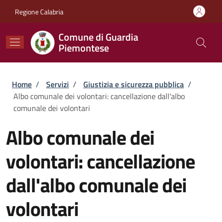
Salta al contenuto principale
Skip to footer content
Regione Calabria
Comune di Guardia
Piemontese
Briciole di pane
Home
/
Servizi
/
Giustizia e sicurezza pubblica
/
Albo comunale dei volontari: cancellazione dall'albo
comunale dei volontari
Albo comunale dei
volontari: cancellazione
dall'albo comunale dei
volontari