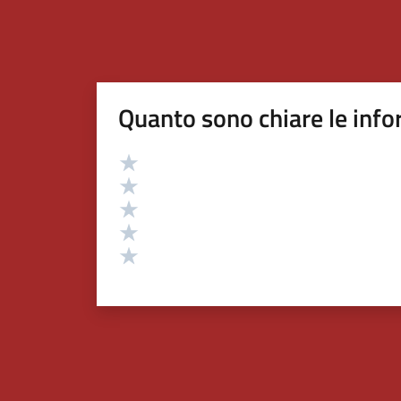
Quanto sono chiare le info
Valutazione
Valuta 5 stelle su 5
Valuta 4 stelle su 5
Valuta 3 stelle su 5
Valuta 2 stelle su 5
Valuta 1 stelle su 5