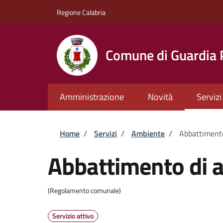
Salta al contenuto principale
Skip to footer content
Regione Calabria
Comune di Guardia
Amministrazione
Novità
Servizi
Briciole di pane
Home
/
Servizi
/
Ambiente
/
Abbattimento
Abbattimento di a
(Regolamento comunale)
Servizio attivo