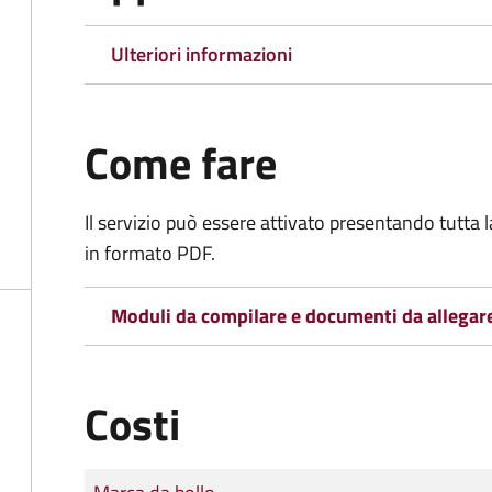
Ulteriori informazioni
Come fare
Il servizio può essere attivato presentando tutta
in formato PDF.
Moduli da compilare e documenti da allegar
Costi
Tipo di pagamento
Importo