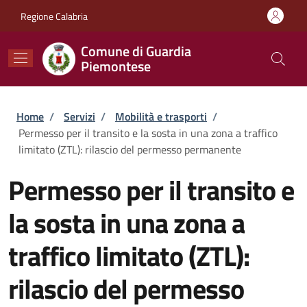
Salta al contenuto principale
Skip to footer content
Regione Calabria
Comune di Guardia
Piemontese
Briciole di pane
Home
/
Servizi
/
Mobilità e trasporti
/
Permesso per il transito e la sosta in una zona a traffico
limitato (ZTL): rilascio del permesso permanente
Permesso per il transito e
la sosta in una zona a
traffico limitato (ZTL):
rilascio del permesso