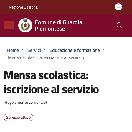
Salta al contenuto principale
Skip to footer content
Regione Calabria
Comune di Guardia
Piemontese
Briciole di pane
Home
/
Servizi
/
Educazione e formazione
/
Mensa scolastica: iscrizione al servizio
Mensa scolastica:
iscrizione al servizio
(Regolamento comunale)
Servizio attivo