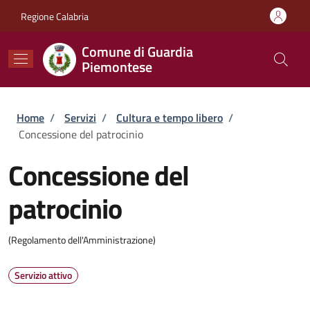
Salta al contenuto principale
Skip to footer content
Regione Calabria
Comune di Guardia
Piemontese
Briciole di pane
Home
/
Servizi
/
Cultura e tempo libero
/
Concessione del patrocinio
Concessione del
patrocinio
(Regolamento dell'Amministrazione)
Servizio attivo