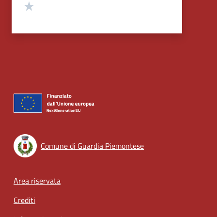
Valuta 1 stelle su 5
Comune di Guardia Piemontese
Footer menu
Area riservata
Crediti