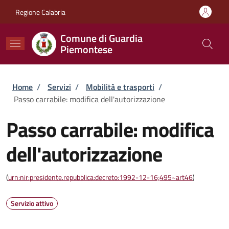
Salta al contenuto principale
Skip to footer content
Regione Calabria
Comune di Guardia
Piemontese
Briciole di pane
Home
/
Servizi
/
Mobilità e trasporti
/
Passo carrabile: modifica dell'autorizzazione
Passo carrabile: modifica
dell'autorizzazione
(
urn:nir:presidente.repubblica:decreto:1992-12-16;495~art46
)
Servizio attivo