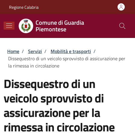
Salta al contenuto principale
Skip to footer content
Regione Calabria
Comune di Guardia
Piemontese
Briciole di pane
Home
/
Servizi
/
Mobilità e trasporti
/
Dissequestro di un veicolo sprovvisto di assicurazione per
la rimessa in circolazione
Dissequestro di un
veicolo sprovvisto di
assicurazione per la
rimessa in circolazione