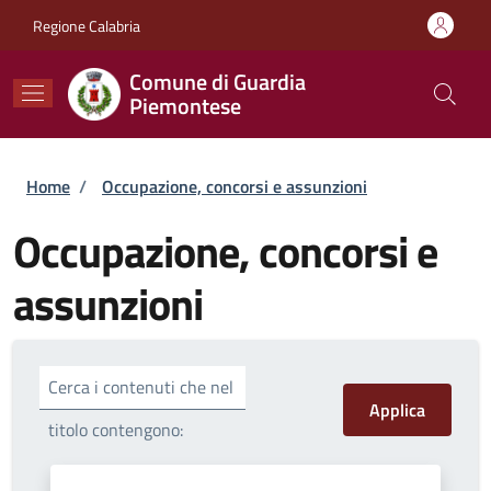
Salta al contenuto principale
Skip to footer content
Regione Calabria
Comune di Guardia
Piemontese
Briciole di pane
Home
/
Occupazione, concorsi e assunzioni
Occupazione, concorsi e
assunzioni
Cerca i contenuti che nel
titolo contengono: