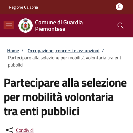
Salta al contenuto principale
Skip to footer content
Regione Calabria
Comune di Guardia
Piemontese
Briciole di pane
Home
/
Occupazione, concorsi e assunzioni
/
Partecipare alla selezione per mobilità volontaria tra enti
pubblici
Partecipare alla selezione
per mobilità volontaria
tra enti pubblici
Condividi