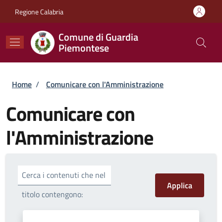
Salta al contenuto principale
Skip to footer content
Regione Calabria
Comune di Guardia
Piemontese
Briciole di pane
Home
/
Comunicare con l'Amministrazione
Comunicare con
l'Amministrazione
Cerca i contenuti che nel
titolo contengono: