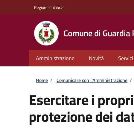
Salta al contenuto principale
Skip to footer content
Regione Calabria
Comune di Guardia
Amministrazione
Novità
Servizi
Briciole di pane
Home
/
Comunicare con l'Amministrazione
/
Esercitare i propri
protezione dei dat