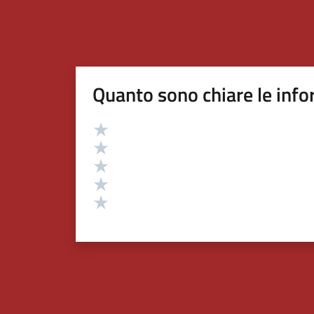
Quanto sono chiare le info
Valutazione
Valuta 5 stelle su 5
Valuta 4 stelle su 5
Valuta 3 stelle su 5
Valuta 2 stelle su 5
Valuta 1 stelle su 5