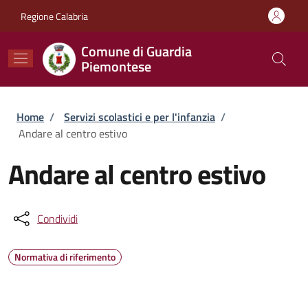
Salta al contenuto principale
Skip to footer content
Regione Calabria
Comune di Guardia
Piemontese
Briciole di pane
Home
/
Servizi scolastici e per l'infanzia
/
Andare al centro estivo
Andare al centro estivo
Condividi
Normativa di riferimento