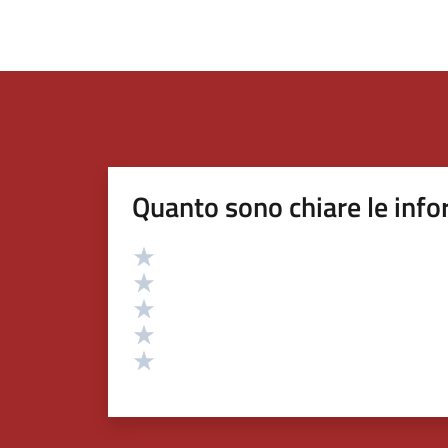
Quanto sono chiare le info
Valutazione
Valuta 5 stelle su 5
Valuta 4 stelle su 5
Valuta 3 stelle su 5
Valuta 2 stelle su 5
Valuta 1 stelle su 5