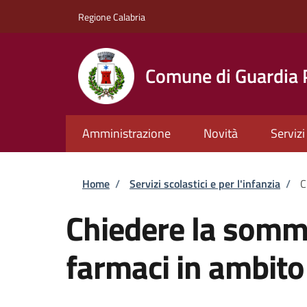
Salta al contenuto principale
Skip to footer content
Regione Calabria
Comune di Guardia
Amministrazione
Novità
Servizi
Briciole di pane
Home
/
Servizi scolastici e per l'infanzia
/
C
Chiedere la sommi
farmaci in ambito