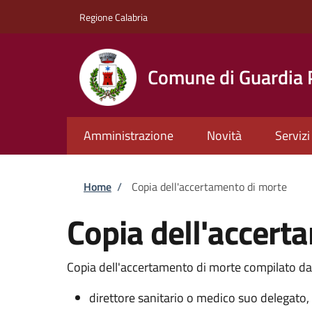
Salta al contenuto principale
Skip to footer content
Regione Calabria
Comune di Guardia
Amministrazione
Novità
Servizi
Briciole di pane
Home
/
Copia dell'accertamento di morte
Copia dell'accert
Copia dell'accertamento di morte compilato da
direttore sanitario o medico suo delegato, 