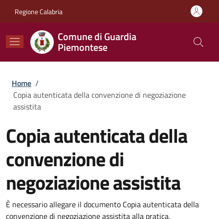
Salta al contenuto principale
Skip to footer content
Regione Calabria
Comune di Guardia
Piemontese
Briciole di pane
Home
/
Copia autenticata della convenzione di negoziazione
assistita
Copia autenticata della
convenzione di
negoziazione assistita
È necessario allegare il documento Copia autenticata della
convenzione di negoziazione assistita alla pratica.