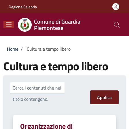
Salta al contenuto principale
Skip to footer content
Regione Calabria
Comune di Guardia
Piemontese
Briciole di pane
Home
/
Cultura e tempo libero
Cultura e tempo libero
Cerca i contenuti che nel
titolo contengono:
Organizzazione di