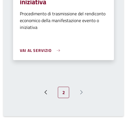
iniziativa
Procedimento di trasmissione del rendiconto
economico della manifestazione evento o
iniziativa
VAI AL SERVIZIO
Pagina attuale
2
Pagina precedente
Prossima pagina