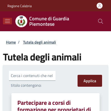
Salta al contenuto principale
Skip to footer content
Regione Calabria
Comune di Guardia
Piemontese
Briciole di pane
Home
/
Tutela degli animali
Tutela degli animali
Cerca i contenuti che nel
titolo contengono:
Partecipare a corsi di
formazione per proprietari di