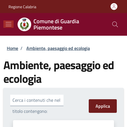
Salta al contenuto principale
Skip to footer content
Regione Calabria
Comune di Guardia
Piemontese
Briciole di pane
Home
/
Ambiente, paesaggio ed ecologia
Ambiente, paesaggio ed
ecologia
Cerca i contenuti che nel
titolo contengono: