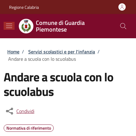
Salta al contenuto principale
Skip to footer content
Regione Calabria
Comune di Guardia
Piemontese
Briciole di pane
Home
/
Servizi scolastici e per l'infanzia
/
Andare a scuola con lo scuolabus
Andare a scuola con lo
scuolabus
Condividi
Normativa di riferimento