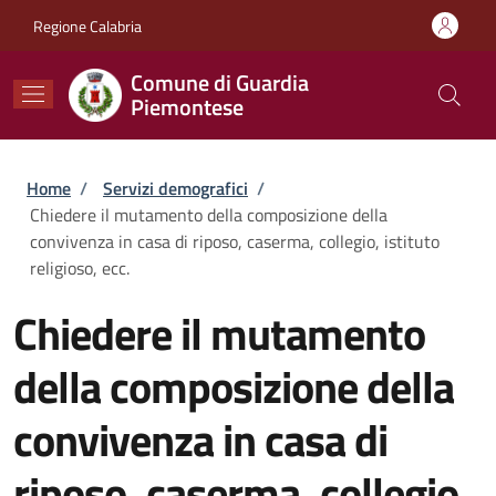
Salta al contenuto principale
Skip to footer content
Regione Calabria
Comune di Guardia
Piemontese
Briciole di pane
Home
/
Servizi demografici
/
Chiedere il mutamento della composizione della
convivenza in casa di riposo, caserma, collegio, istituto
religioso, ecc.
Chiedere il mutamento
della composizione della
convivenza in casa di
riposo, caserma, collegio,