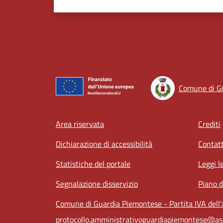
Comune di G
Footer menu
Area riservata
Crediti
Dichiarazione di accessibilità
Contatt
Statistiche del portale
Leggi l
Segnalazione disservizio
Piano d
Comune di Guardia Piemontese - Partita IVA del
protocollo.amministrativoguardiapiemontese@as