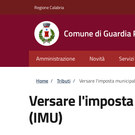
Salta al contenuto principale
Skip to footer content
Regione Calabria
Comune di Guardia
Amministrazione
Novità
Servizi
Briciole di pane
Home
/
Tributi
/
Versare l'imposta municipal
Versare l'imposta
(IMU)