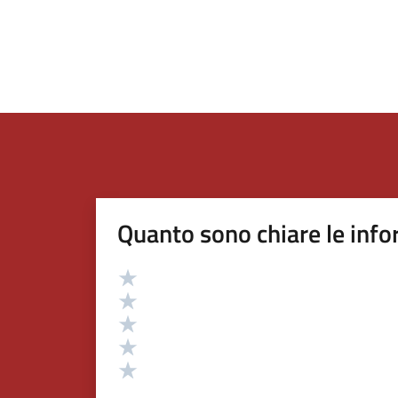
Quanto sono chiare le info
Valutazione
Valuta 5 stelle su 5
Valuta 4 stelle su 5
Valuta 3 stelle su 5
Valuta 2 stelle su 5
Valuta 1 stelle su 5