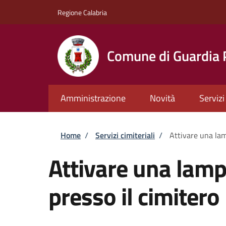
Salta al contenuto principale
Skip to footer content
Regione Calabria
Comune di Guardia
Amministrazione
Novità
Servizi
Briciole di pane
Home
/
Servizi cimiteriali
/
Attivare una lam
Attivare una lamp
presso il cimitero