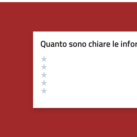
Quanto sono chiare le info
Valutazione
Valuta 5 stelle su 5
Valuta 4 stelle su 5
Valuta 3 stelle su 5
Valuta 2 stelle su 5
Valuta 1 stelle su 5