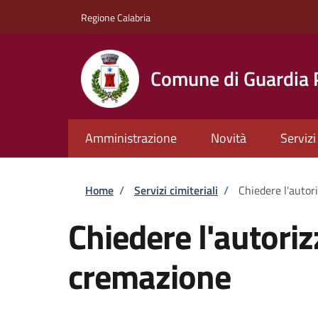
Salta al contenuto principale
Skip to footer content
Regione Calabria
Comune di Guardia
Amministrazione
Novità
Servizi
Briciole di pane
Home
/
Servizi cimiteriali
/
Chiedere l'autor
Chiedere l'autoriz
cremazione