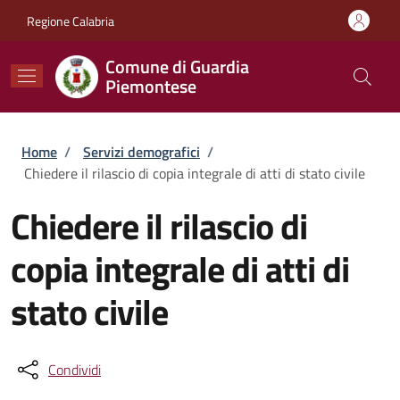
Salta al contenuto principale
Skip to footer content
Regione Calabria
Comune di Guardia
Piemontese
Briciole di pane
Home
/
Servizi demografici
/
Chiedere il rilascio di copia integrale di atti di stato civile
Chiedere il rilascio di
copia integrale di atti di
stato civile
Condividi