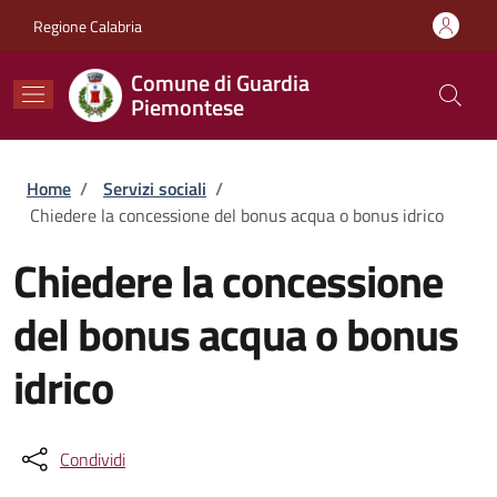
Salta al contenuto principale
Skip to footer content
Regione Calabria
Comune di Guardia
Piemontese
Briciole di pane
Home
/
Servizi sociali
/
Chiedere la concessione del bonus acqua o bonus idrico
Chiedere la concessione
del bonus acqua o bonus
idrico
Condividi