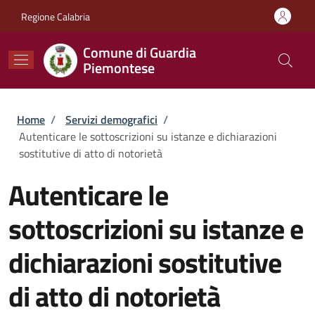
Salta al contenuto principale
Skip to footer content
Regione Calabria
Comune di Guardia
Piemontese
Briciole di pane
Home
/
Servizi demografici
/
Autenticare le sottoscrizioni su istanze e dichiarazioni
sostitutive di atto di notorietà
Autenticare le
sottoscrizioni su istanze e
dichiarazioni sostitutive
di atto di notorietà